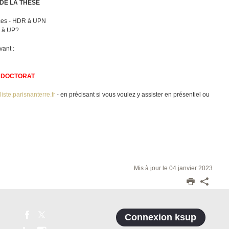
DE LA THÈSE
ces - HDR à UPN
r à UP?
vant :
 DOCTORAT
ste.parisnanterre.fr
- en précisant si vous voulez y assister en présentiel ou
Mis à jour le 04 janvier 2023
Connexion ksup