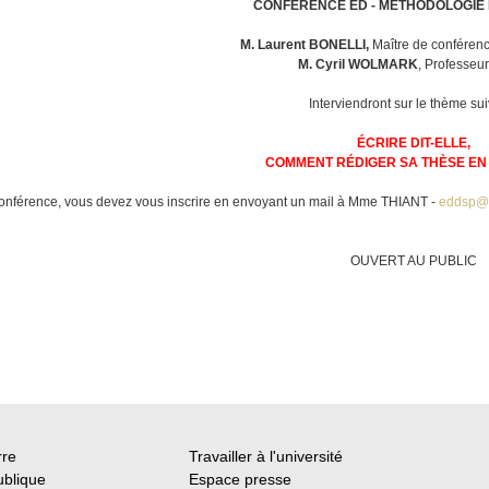
CONFÉRENCE ED - MÉTHODOLOGIE 
M. Laurent BONELLI,
Maître de conféren
M. Cyril WOLMARK
, Professeu
Interviendront sur le thème sui
ÉCRIRE DIT-ELLE,
COMMENT RÉDIGER SA THÈSE EN
 conférence, vous devez vous inscrire en envoyant un mail à Mme THIANT -
eddsp@li
OUVERT AU PUBLIC
rre
Travailler à l'université
ublique
Espace presse