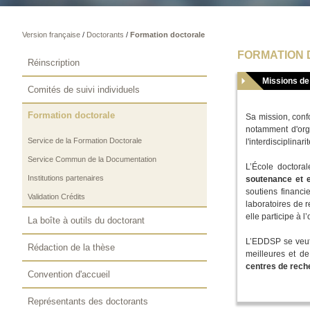
Version française
/
Doctorants
/
Formation doctorale
FORMATION
Réinscription
Missions d
Comités de suivi individuels
Formation doctorale
Sa mission, confo
notamment d'orga
Service de la Formation Doctorale
l'interdisciplinar
Service Commun de la Documentation
L’École doctora
Institutions partenaires
soutenance et e
soutiens financi
Validation Crédits
laboratoires de r
elle participe à 
La boîte à outils du doctorant
L’EDDSP se veu
Rédaction de la thèse
meilleures et de
centres de rech
Convention d'accueil
Représentants des doctorants