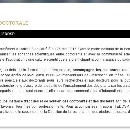
 DOCTORALE
e l'EDDSP
rmément à l'article 3 de l’arrêté du 25 mai 2016 fixant le cadre national de la for
niser les échanges scientifiques entre doctorants et avec la communauté scient
ité et l'acquisition d'une culture scientifique élargie incluant la connaissance du cad
le, au-delà de la formation proprement dite,
accompagne les doctorants tout a
ncore après celle-ci.
Ainsi, l’EDDSP intervient lors de l’inscription en thèse ; el
ers ponctuels aux doctorants pour leurs recherches et aux docteurs pour la publ
echerche ; elle s’assure de la qualité de l’encadrement des doctorants par les unité
l’organisation des soutenances ; elle assure une communication d’informations pratiq
t
une instance d’accueil et de soutien des doctorants et des docteurs
afin de l
 favoriser leur insertion professionnelle. Pour accomplir ses missions, l’EDDSP
erche
, qu’elle rassemble, et la Direction de la recherche et des études doctorales de