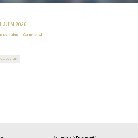
 JUIN 2026
te semaine
Ce mois-ci
nda courant
rre
Travailler à l'université